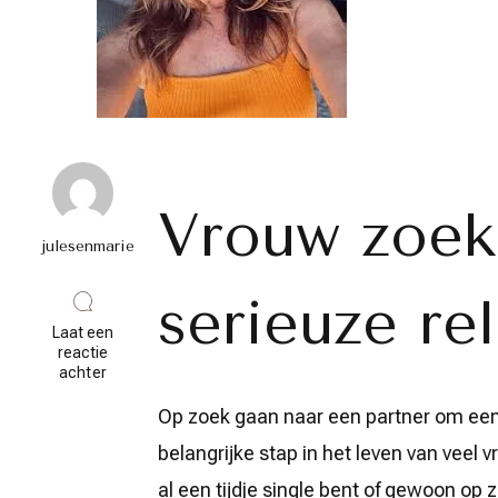
Vrouw zoek
julesenmarie
serieuze rel
Laat een
reactie
op
achter
Vrouw
zoekt
Op zoek gaan naar een partner om een
man
belangrijke stap in het leven van veel v
voor
serieuze
al een tijdje single bent of gewoon op
relatie: