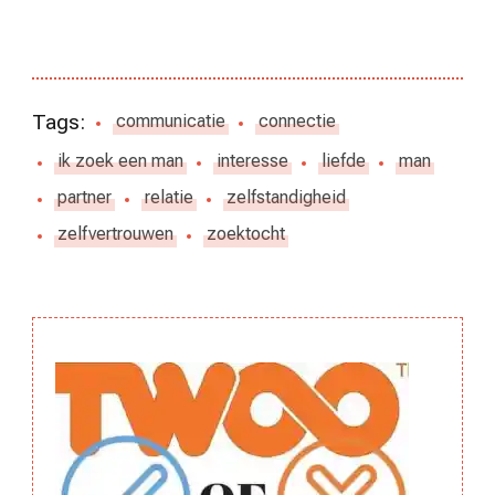
Tags:
communicatie
connectie
ik zoek een man
interesse
liefde
man
partner
relatie
zelfstandigheid
zelfvertrouwen
zoektocht
Berichtnavigatie