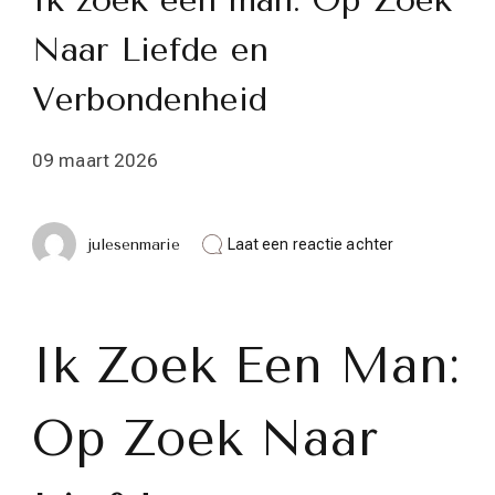
Ik zoek een man: Op Zoek
Naar Liefde en
Verbondenheid
09 maart 2026
op
julesenmarie
Laat een reactie achter
Ik
zoek
een
man:
Op
Ik Zoek Een Man:
Zoek
Naar
Liefde
Op Zoek Naar
en
Verbondenhei