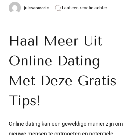
op
julesenmarie
Laat een reactie achter
Ontvang
waardevolle
gratis
dating
tips
Haal Meer Uit
voor
succesvol
online
Online Dating
daten!
Met Deze Gratis
Tips!
Online dating kan een geweldige manier zijn om
nieuwe mensen te ontmoeten en potentiële